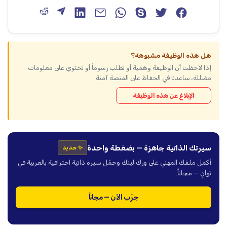
هل هذه الوظيفة مشبوهة؟
إذا لاحظت أن الوظيفة وهمية أو تطلب رسوماً أو تحتوي على معلومات
مضللة، ساعدنا في الحفاظ على المنصة آمنة.
الإبلاغ عن هذه الوظيفة
سيرتك الذاتية جاهزة — بضغطة واحدة
✨ جديد
أكمل ملفك المهني على ورك لينك وحمّل سيرة ذاتية احترافية بالعربية في
ثوانٍ — مجاناً.
جرّب الآن — مجاناً