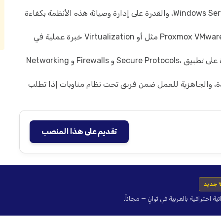
معرفة معمقة بتوزيعات Linux و خوادم Windows Server، والقدرة على إدارة وصيانة هذه الأنظمة بكفاءة
باحترافية عالية Cloud Platforms وإدارة ،Proxmox VMware مثل أو Virtualization خبرة عملية في
بدقة متناهية Security Standardsوالقدرة على تطبيق ،Secure Protocols و Firewalls و Networking
، والجاهزية للعمل ضمن فريق تحت نظام مناوبات إذا تطلب
تقديم على هذا المنصب
 جديد
حترافية بالعربية في ثوانٍ — مجاناً.