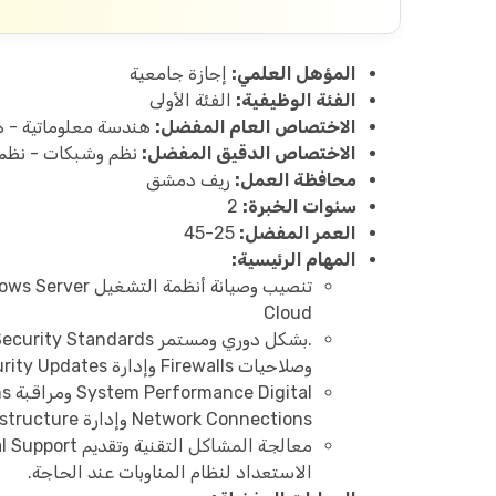
المؤهل العلمي:
إجازة جامعية
الفئة الوظيفية:
الفئة الأولى
الاختصاص العام المفضل:
هندسة معلوماتية - ه
الاختصاص الدقيق المفضل:
نظم وشبكات - نظم 
محافظة العمل:
ريف دمشق
سنوات الخبرة:
2
العمر المفضل:
25-45
المهام الرئيسية:
Cloud
وصلاحيات Firewalls وإدارة Security Updates تطبيق
Network Connections وإدارة Network Infrastructure الإشراف على
الاستعداد لنظام المناوبات عند الحاجة.