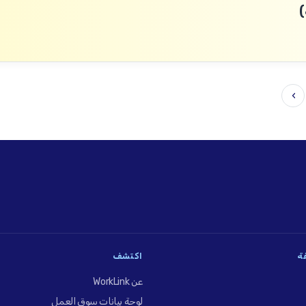
)
›
فة
اكتشف
عن WorkLink
لوحة بيانات سوق العمل