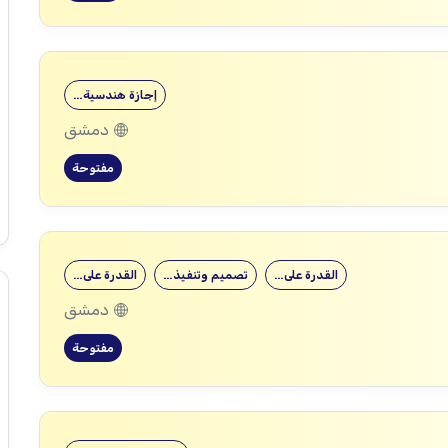
إجازة هندسية…
دمشق
مفتوحة
القدرة على…
تصميم وتنفيذ…
القدرة على…
دمشق
مفتوحة