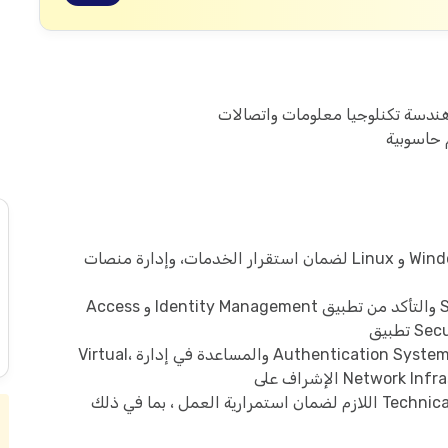
ندسة تكنلوجيا معلومات واتصالات
حاسوبية
تنصيب وصيانة أنظمة التشغيل Windows Server و Linux لضمان استقرار الخدمات، وإدارة منصات
.بشكل دوري ومستمر Security Standards والتأكد من تطبيق Identity Management و Access
System Performance Digital ومراقبة Authentication Systems والمساعدة في إدارة ،Virtual
معالجة المشاكل التقنية وتقديم Technical Support اللازم لضمان استمرارية العمل ، بما في ذلك