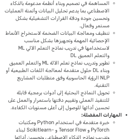
المساهمة في تصميم وبناء أنظمة مدعومة بالذكاء
الاصطناعي بما يدعم تحليل البيانات وأتمتة العمليات
وتحسين جودة ودقة القرارات التشغيلية بشكل
مستمر وفعال.
تنظيف ومعالجة البيانات الضخمة لاستخراج الأنماط
الإحصائية المهمة وتجهيزها بشكل مناسب
لاستخدامها في تدريب نماذج التعلم الآلي ML
والتعلم العميق DL
تطوير وتدريب نماذج تعلم الآلة ML والتعلم العميق
وبناء DL حلول متقدمة لمعالجة اللغات الطبيعية أو
NLP الرؤية الحاسوبية وفق متطلبات المشاريع
التقنية.
تحويل النماذج البحثية إلى أدوات برمجية قابلة
للتنفيذ العملي وتقييم دقتها باستمرار والعمل على
تحسين أدائها للوصول إلى أعلى مستويات الكفاءة.
المهارات المفضلة:
خبرة متقدمة في استخدام Python ومكتبات
PyTorch و Tensor Flow و -Scikitlearn لبناء
وتدريب نماذج الذكاء الاصطناعي وتحسين أدائها