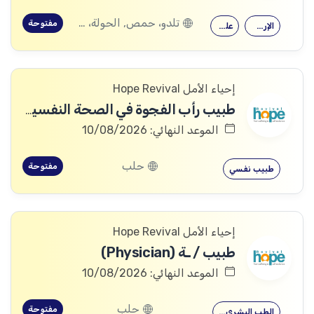
تلدو، حمص, الحولة، حمص
مفتوحة
الإرشاد النفسي
علم النفس
إحياء الأمل Hope Revival
طبيب رأب الفجوة في الصحة النفسية (mhGAP Doctor)
الموعد النهائي: 10/08/2026
حلب
مفتوحة
طبيب نفسي
إحياء الأمل Hope Revival
طبيب / ـة (Physician)
الموعد النهائي: 10/08/2026
حلب
مفتوحة
الطب البشري…