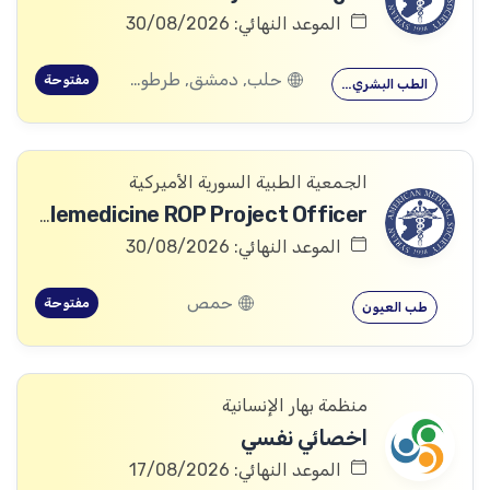
الموعد النهائي: 30/08/2026
حلب, دمشق, طرطوس, ريف دمشق, ديرالزور, درعا, السويداء, إدلب, القنيطرة, اللاذقية, الرقة, حمص, الحسكة, حماة
مفتوحة
الطب البشري…
الجمعية الطبية السورية الأميركية
Telemedicine ROP Project Officer
الموعد النهائي: 30/08/2026
حمص
مفتوحة
طب العيون
منظمة بهار الإنسانية
اخصائي نفسي
الموعد النهائي: 17/08/2026