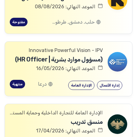
الموعد النهائي: 08/08/2026
حلب, دمشق, طرطوس, ريف دمشق, ديرالزور, درعا, السويداء, إدلب, القنيطرة, اللاذقية, الرقة, حمص, الحسكة, حماة
مفتوحة
Innovative Powerful Vision - IPV
(مسؤول موارد بشرية | HR Officer)
الموعد النهائي: 16/05/2026
درعا
منتهية
إدارة الأعمال
الإدارة العامة
الإدارة العامة للتجارة الداخلية وحماية المستهلك
منسق تدريب
الموعد النهائي: 17/04/2026