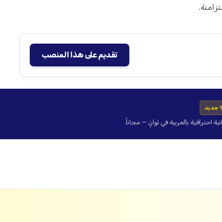
زامنة.
تقديم على هذا المنصب
 جديد
حترافية بالعربية في ثوانٍ — مجاناً.