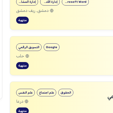
Microsoft Word
إدارة الأعمال
إدارة المشاريع
دمشق, ريف دمشق
منتهية
Google
التسويق الرقمي
حلب
منتهية
الحقوق
علم اجتماع
علم النفس
عي
درعا
منتهية