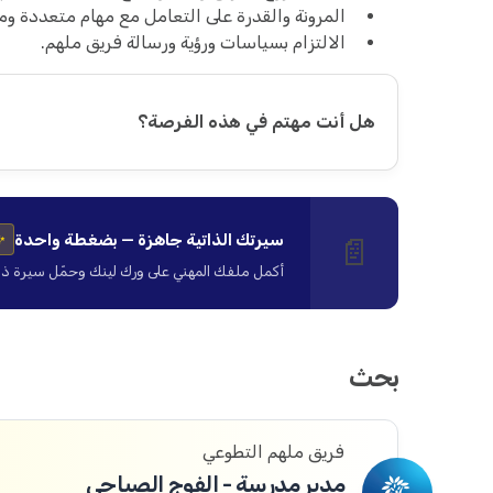
المرونة والقدرة على التعامل مع مهام متعددة ومت
الالتزام بسياسات ورؤية ورسالة فريق ملهم.
هل أنت مهتم في هذه الفرصة؟
سيرتك الذاتية جاهزة — بضغطة واحدة
📄
✨
أكمل ملفك المهني على ورك لينك وحمّل سيرة ذاتية ا
بحث
فريق ملهم التطوعي
مدير مدرسة - الفوج الصباحي