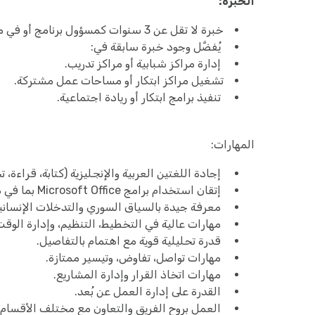
الخبرة:
خبرة لا تقل عن 3 سنوات كمسؤول برنامج أو في مجال ذي صلة.
يُفضَّل وجود خبرة سابقة في:
إدارة مراكز شبابية أو مراكز تدريب.
تشغيل مراكز ابتكار أو مساحات عمل مشتركة.
تنفيذ برامج ابتكار أو ريادة اجتماعية.
المهارات:
إجادة اللغتين العربية والإنجليزية (كتابة، قراءة، تحد
إتقان استخدام برامج Microsoft Office بما في ذلك Excel وWord وOutlook وغيرها.
معرفة جيدة بالسياق السوري والتدخلات الإنسانية
مهارات عالية في التخطيط، التنظيم، وإدارة الوقت
قدرة تحليلية قوية مع اهتمام بالتفاصيل.
مهارات تواصل، تفاوض، وتيسير ممتازة.
مهارات اتخاذ القرار وإدارة المشاريع.
القدرة على إدارة العمل عن بُعد.
العمل بروح الفريق والتعاون مع مختلف الأقسام.