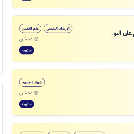
الإرشاد النفسي
علم النفس
مدير حالة / قسم مناهضة العنف القائم على النوع الاجتماعي
دمشق
منتهية
شهادة معهد
دمشق
منتهية