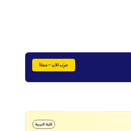
جرّب الآن — مجاناً
كلية التربية