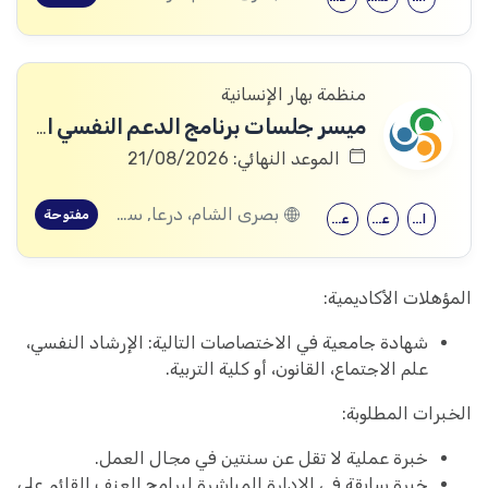
منظمة بهار الإنسانية
ميسر جلسات برنامج الدعم النفسي الاجتماعي
الموعد النهائي: 21/08/2026
بصرى الشام، درعا, سعسع، ريف دمشق, المسيفرة، درعا, قدسيا، ريف دمشق, قطنا، ريف دمشق, مضايا، ريف دمشق, المزرعة، السويداء, الجيزة، درعا, الديماس، ريف دمشق, سرغايا، ريف دمشق, بيت جن، ريف دمشق, عين الفيجة، ريف دمشق, خربة غزالة، درعا, عش الشجرة، درعا, داعل، درعا, المزيريب، درعا, كوم الباشا، القنيطرة, جباتا الخشب، القنيطرة, ممتنة، القنيطرة, نبع الصخر، القنيطرة, خان أرنبة، القنيطرة, مشناف، السويداء
مفتوحة
الحقوق
علم النفس
علم اجتماع
المؤهلات الأكاديمية:
شهادة جامعية في الاختصاصات التالية: الإرشاد النفسي،
علم الاجتماع، القانون، أو كلية التربية.
الخبرات المطلوبة:
خبرة عملية لا تقل عن سنتين في مجال العمل.
خبرة سابقة في الإدارة المباشرة لبرامج العنف القائم على