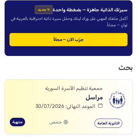
سيرتك الذاتية جاهزة — بضغطة واحدة
✨ جديد
أكمل ملفك المهني على ورك لينك وحمّل سيرة ذاتية احترافية بالعربية في
ثوانٍ — مجاناً.
جرّب الآن — مجاناً
بحث
جمعية تنظيم الأسرة السورية
مراسل
الموعد النهائي: 30/07/2026
حمص
منتهية
الثانوية العامة