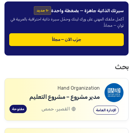
سيرتك الذاتية جاهزة — بضغطة واحدة
✨ جديد
أكمل ملفك المهني على ورك لينك وحمّل سيرة ذاتية احترافية بالعربية في
ثوانٍ — مجاناً.
جرّب الآن — مجاناً
بحث
Hand Organization
مدير مشروع – مشروع التعليم
القصير، حمص
مفتوحة
الإدارة العامة