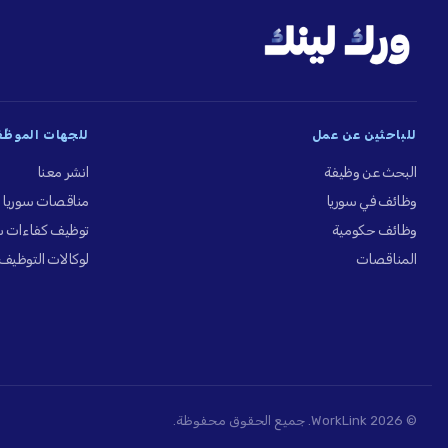
للباحثين عن عمل
للجهات الموظِّ
البحث عن وظيفة
انشر معنا
وظائف في سوريا
مناقصات سوريا
وظائف حكومية
توظيف كفاءات س
المناقصات
لوكالات التوظيف
© 2026 WorkLink. جميع الحقوق محفوظة.