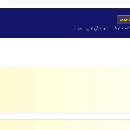
 جديد
حترافية بالعربية في ثوانٍ — مجاناً.