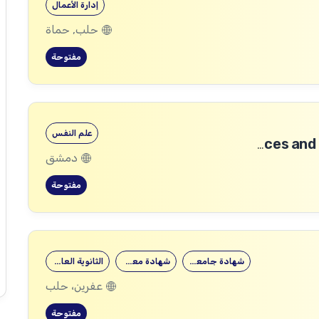
إدارة الأعمال
حلب, حماة
مفتوحة
علم النفس
Community Services and Protection Technical Coordinator
دمشق
مفتوحة
شهادة جامعية
شهادة معهد
الثانوية العامة
عفرين، حلب
مفتوحة