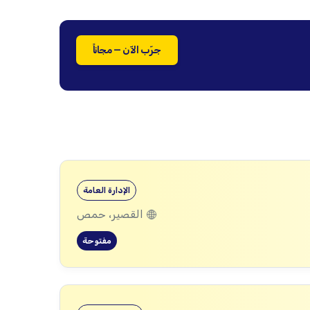
جرّب الآن — مجاناً
الإدارة العامة
القصير، حمص
مفتوحة