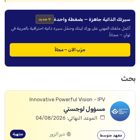
سيرتك الذاتية جاهزة — بضغطة واحدة
✨ جديد
أكمل ملفك المهني على ورك لينك وحمّل سيرة ذاتية احترافية بالعربية في
ثوانٍ — مجاناً.
جرّب الآن — مجاناً
بحث
Innovative Powerful Vision - IPV
مسؤول لوجستي
الموعد النهائي: 04/08/2026
ديرالزور
منتهية
معهد متوسط