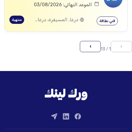
الموعد النهائي: 03/08/2026
درعا, المسيفرة، درعا, الجيزة، درعا, بصر الحرير، درعا
منتهية
فني نظافة
›
‹
1 / 13