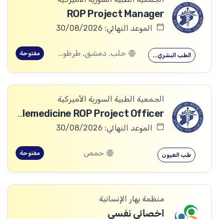
ROP Project Manager
الموعد النهائي: 30/08/2026
حلب, دمشق, طرطوس, ريف دمشق, ديرالزور, درعا, السويداء, إدلب, القنيطرة, اللاذقية, الرقة, حمص, الحسكة, حماة
مفتوحة
الطب البشري…
الجمعية الطبية السورية الأميركية
Telemedicine ROP Project Officer
الموعد النهائي: 30/08/2026
حمص
مفتوحة
طب العيون
منظمة بهار الإنسانية
اخصائي نفسي