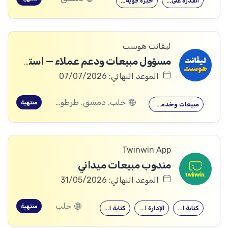
القدرة على…
خبرة قوية…
ليڤانت هوست
مسؤول مبيعات ودعم عملاء — استضافة المواقع
الموعد النهائي: 07/07/2026
حلب, دمشق, طرطوس, ريف دمشق, ديرالزور, السويداء, إدلب, القنيطرة, اللاذقية, الرقة, حمص, الحسكة, حماة
منتهية
مبيعات وخدمة…
Twinwin App
مندوب مبيعات ميداني
الموعد النهائي: 31/05/2026
حلب
منتهية
كتابة التقارير
الإدارة المكتبية
كتابة التقارير