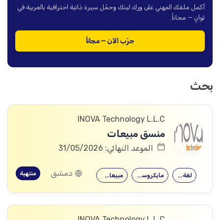
أكمل ملفك المهني على ورك لينك وحمّل سيرة ذاتية احترافية بالعربية في
ثوانٍ — مجاناً.
جرّب الآن — مجاناً
بحث
INOVA Technology L.L.C
منسق مبيعات
الموعد النهائي: 31/05/2026
دمشق
منتهية
لغة إنكليزية
مايكروسوفت أوفيس
مبيعات (متوسط)
INOVA Technology L.L.C