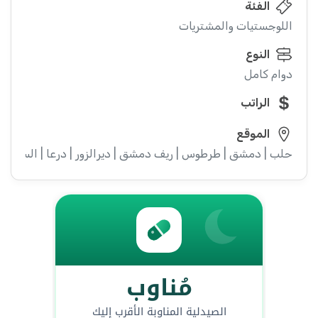
الفئة
اللوجستيات والمشتريات
النوع
دوام كامل
الراتب
الموقع
حلب | دمشق | طرطوس | ريف دمشق | ديرالزور | درعا | السويداء |