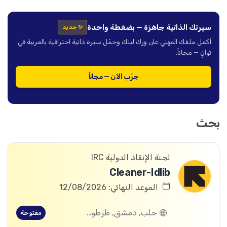
سيرتك الذاتية جاهزة — بضغطة واحدة
✨ جديد
أكمل ملفك المهني على ورك لينك وحمّل سيرة ذاتية احترافية بالعربية في
ثوانٍ — مجاناً.
جرّب الآن — مجاناً
بحث
لجنة الإنقاذ الدولية IRC
Cleaner-Idlib
الموعد النهائي: 12/08/2026
حلب, دمشق, طرطوس, ريف دمشق, ديرالزور, درعا, السويداء, إدلب, القنيطرة, اللاذقية, الرقة, حمص, الحسكة, حماة
مفتوحة