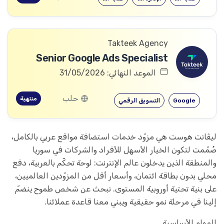
Takteek Agency
Senior Google Ads Specialist
الموعد النهائي: 31/05/2026
حلب
منتهية
Google
التسويق الرقمي
ليڤانت هوست هي مزوّد خدمات استضافة مواقع عربي بالكامل،
صُمّمت لتكون الخيار الأسهل للأفراد والشركات في سوريا
والمنطقة الذين يدخلون عالم الإنترنت: لوحة تحكّم بالعربية، دفع
محلي بدون بطاقة ائتمان، وأسعار أقل من المزوّدين العالميين،
على بنية تحتية أوروبية المستوى. نبحث عن شخص طموح ينضمّ
إلينا في مرحلة نمو حقيقية ويبني معنا قاعدة عملائنا.
المهام الأساسية