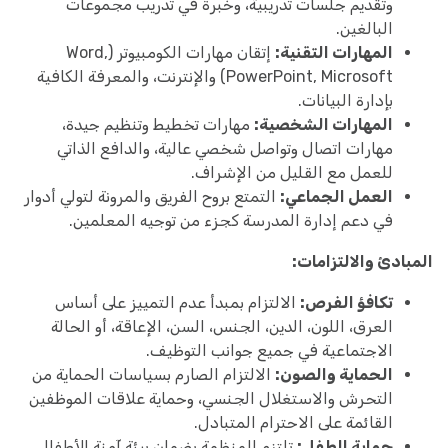
وتقديم جلسات تدريبية، وخبرة في تدريب مجموعات
البالغين.
المهارات التقنية:
إتقان مهارات الكومبيوتر (Word,
PowerPoint, Microsoft) والإنترنت، والمعرفة الكافية
بإدارة البيانات.
المهارات الشخصية:
مهارات تخطيط وتنظيم جيدة،
مهارات اتصال وتواصل شخصي عالية، والدافع الذاتي
للعمل مع القليل من الإشراف.
العمل الجماعي:
التمتع بروح الفريق والمرونة لتولي أدوار
في دعم إدارة المدرسة كجزء من توجيه المعلمين.
المبادئ والالتزامات:
تكافؤ الفرص:
الالتزام بمبدأ عدم التمييز على أساس
العرق، اللون، الدين، الجنس، السن، الإعاقة، أو الحالة
الاجتماعية في جميع جوانب التوظيف.
الحماية والصون:
الالتزام الصارم بسياسات الحماية من
التحرش والاستغلال الجنسي، وحماية علاقات الموظفين
القائمة على الاحترام المتبادل.
حماية الطفل:
تلتزم المنظمة بضمان بيئة آمنة للأطفال