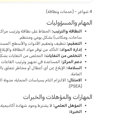
4 شواغر – (خدمات ونظافة)
المهام والمسؤوليات
النظافة والترتيب:
الحفاظ على نظافة وترتيب مراك
ساحات، ومكاتب) بشكل يومي ومنتظم.
التعقيم:
تنظيف وتعقيم الأدوات والأسطح المستخ
إدارة المواد:
التأكد من توفر مواد النظافة والإبلا
التخلص من النفايات:
التخلص من النفايات بشكل
دعم المركز:
المساعدة في تجهيز وترتيب القاعات و
السلامة:
الإبلاغ عن أي أعطال أو مخاطر تتعلق بال
العامة.
الامتثال:
الالتزام التام بسياسات الحماية، مدونة ا
(PSEA).
المهارات والمؤهلات والخبرات
المؤهل العلمي:
لا يشترط وجود شهادة أكاديمية، و
الخبرة: