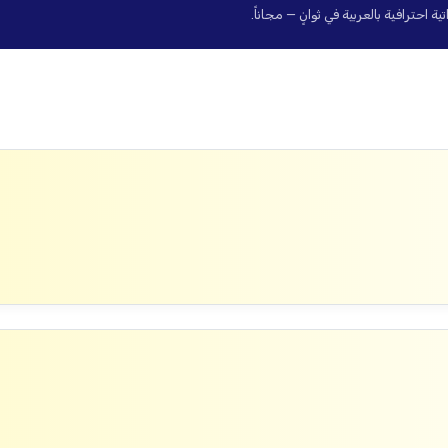
حترافية بالعربية في ثوانٍ — مجاناً.