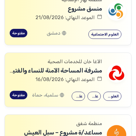
منسق مشروع
الموعد النهائي: 21/08/2026
دمشق
مفتوحة
العلوم الاجتماعية
الآغا خان للخدمات الصحية
مشرفة المساحة الآمنة للنساء والفتيات (Woman and Girls Safe Space (WGSS) Supervisor).
الموعد النهائي: 16/08/2026
سلمية، حماة
مفتوحة
العلوم الاجتماعية
علم اجتماع
علم النفس
منظمة شفق
مساعد/ة مشروع – سبل العيش