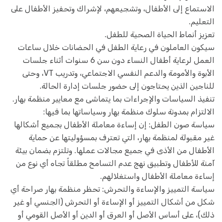
الاستماع إلى الأطفال، وتشجيعهم، لإشراك وتحفيز الأطفال على
التعليم.
تعزيز أنماط الحياة الصحية للطفل.
سيكون العاملون في رعاية الطفل في الحضانات خلال ساعات
العمل لرعاية أطفال النساء دون سن 6 سنوات أثناء جلسات
الأبوة والأمومة والدعم النفسي الاجتماعي، وتدريب VT، وحتى
للناجين الذين يحتاجون إلى حضور جلسات إدارة الحالة.
تنفيذ السياسات والإجراءات بما يتماشى مع معايير منظمة بهار.
الالتزام بمدونة سلوك منظمة بهار وسياساتها بما فيها:
سياسة صون الطفل: إن إساءة معاملة الأطفال بجميع أشكالها
غير مقبولة لمنظمة بهار، التي تعترف بمسؤوليتها عن حماية
الأطفال من الأذى في جميع مجالات عملها. وتلتزم بضمان بيئة
آمنة للأطفال وتطبيق نهج عدم التسامح مطلقاً تجاه أي نوع من
إساءة معاملة الأطفال واستغلالهم.
سياسة التمييز والإساءة والتحرش: تحظر منظمة بهار صراحة أي
شكل من أشكال التمييز أو الإساءة أو التحرش (الجنسي أو غير
ذلك)، على أساس الأصل أو العرق أو الدين أو الأصل القومي أو