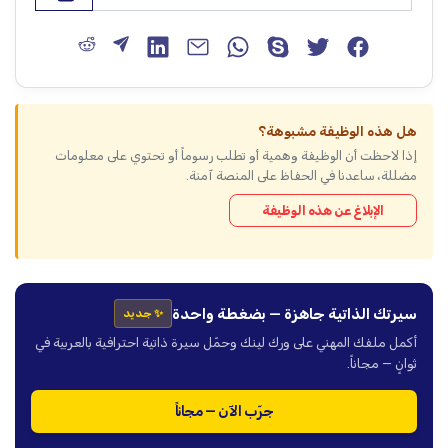
هل هذه الوظيفة مشبوهة؟
إذا لاحظت أن الوظيفة وهمية أو تطلب رسوماً أو تحتوي على معلومات
مضللة، ساعدنا في الحفاظ على المنصة آمنة.
الإبلاغ عن هذه الوظيفة
سيرتك الذاتية جاهزة — بضغطة واحدة
✨ جديد
أكمل ملفك المهني على ورك لينك وحمّل سيرة ذاتية احترافية بالعربية في
ثوانٍ — مجاناً.
جرّب الآن — مجاناً