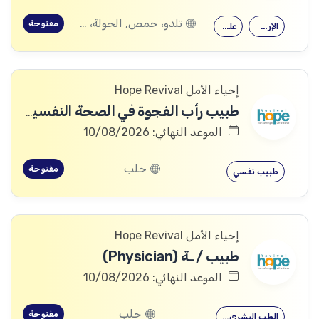
تلدو، حمص, الحولة، حمص
مفتوحة
الإرشاد النفسي
علم النفس
إحياء الأمل Hope Revival
طبيب رأب الفجوة في الصحة النفسية (mhGAP Doctor)
الموعد النهائي: 10/08/2026
حلب
مفتوحة
طبيب نفسي
إحياء الأمل Hope Revival
طبيب / ـة (Physician)
الموعد النهائي: 10/08/2026
حلب
مفتوحة
الطب البشري…