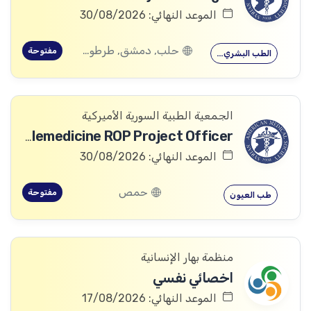
الموعد النهائي: 30/08/2026
حلب, دمشق, طرطوس, ريف دمشق, ديرالزور, درعا, السويداء, إدلب, القنيطرة, اللاذقية, الرقة, حمص, الحسكة, حماة
مفتوحة
الطب البشري…
الجمعية الطبية السورية الأميركية
Telemedicine ROP Project Officer
الموعد النهائي: 30/08/2026
حمص
مفتوحة
طب العيون
منظمة بهار الإنسانية
اخصائي نفسي
الموعد النهائي: 17/08/2026