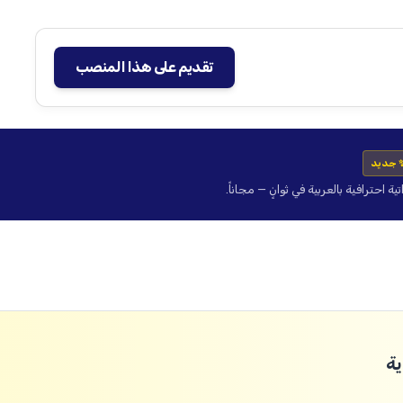
تقديم على هذا المنصب
 جديد
حترافية بالعربية في ثوانٍ — مجاناً.
ة