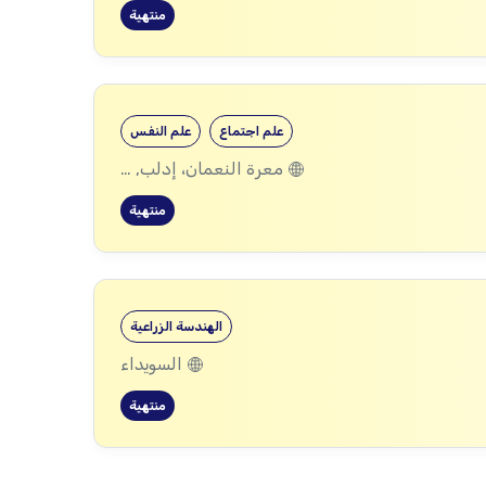
منتهية
علم اجتماع
علم النفس
معرة النعمان، إدلب, قسطل معاف، اللاذقية, تلبيسة، حمص
منتهية
الهندسة الزراعية
السويداء
منتهية