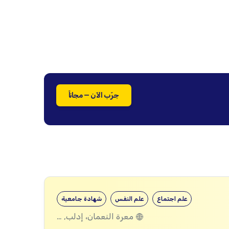
جرّب الآن — مجاناً
علم اجتماع
علم النفس
شهادة جامعية
معرة النعمان، إدلب, قسطل معاف، اللاذقية, تلبيسة، حمص