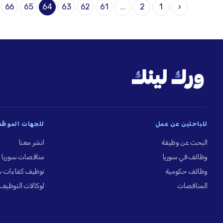
66
65
64
63
62
61
...
2
1
‹
للباحثين عن عمل
للجهات الموظِّ
البحث عن وظيفة
انشر معنا
وظائف في سوريا
مناقصات سوريا
وظائف حكومية
توظيف كفاءات س
المناقصات
لوكالات التوظيف