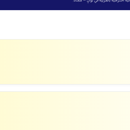
حترافية بالعربية في ثوانٍ — مجاناً.