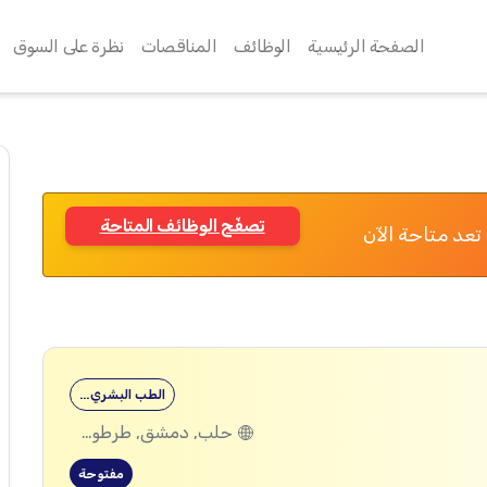
الصفحة الرئيسية
الوظائف
المناقصات
نظرة على السوق
تصفّح الوظائف المتاحة
تعد متاحة الآن
الطب البشري…
حلب, دمشق, طرطوس, ريف دمشق, ديرالزور, درعا, السويداء, إدلب, القنيطرة, اللاذقية, الرقة, حمص, الحسكة, حماة
مفتوحة