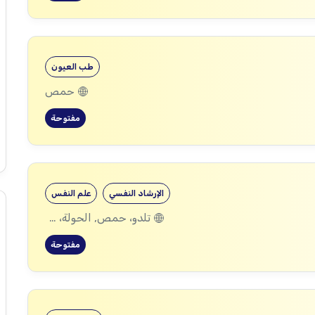
طب العيون
حمص
مفتوحة
الإرشاد النفسي
علم النفس
تلدو، حمص, الحولة، حمص
مفتوحة