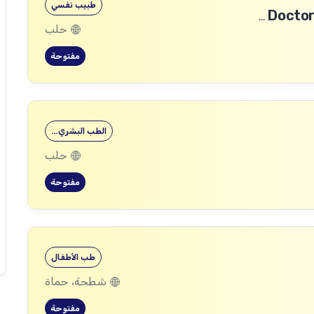
طبيب نفسي
طبيب رأب الفجوة في الصحة النفسية (mhGAP Doctor)
حلب
مفتوحة
الطب البشري…
حلب
مفتوحة
طب الأطفال
شطحة، حماة
مفتوحة