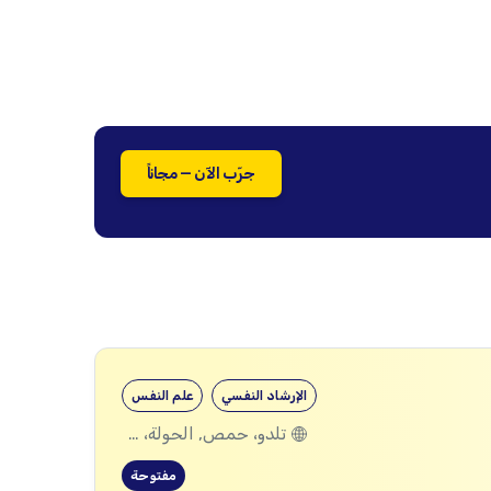
جرّب الآن — مجاناً
الإرشاد النفسي
علم النفس
تلدو، حمص, الحولة، حمص
مفتوحة