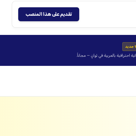
تقديم على هذا المنصب
 جديد
حترافية بالعربية في ثوانٍ — مجاناً.