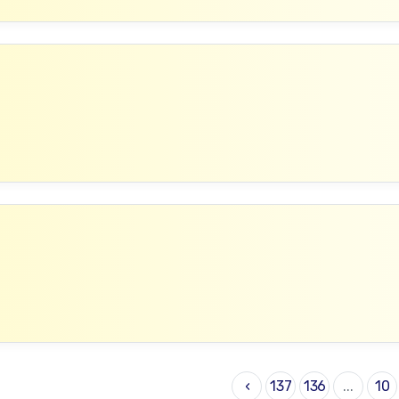
›
137
136
...
10