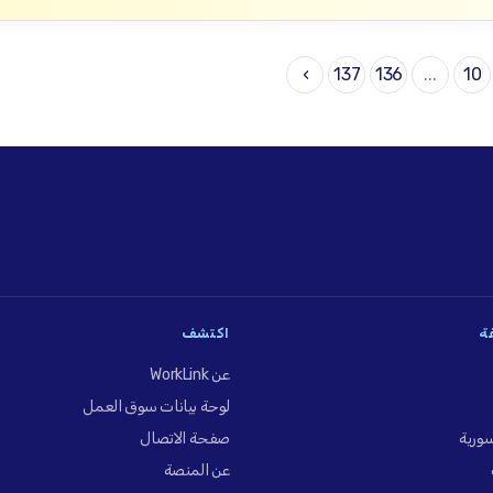
›
137
136
...
10
فة
اكتشف
عن WorkLink
لوحة بيانات سوق العمل
ورية
صفحة الاتصال
عن المنصة