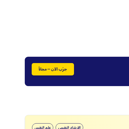
جرّب الآن — مجاناً
الإرشاد النفسي
علم النفس