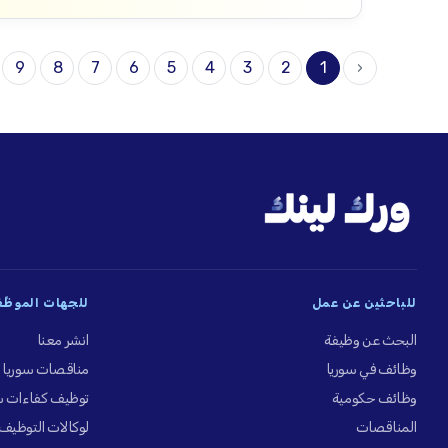
9
8
7
6
5
4
3
2
1
‹
للباحثين عن عمل
للجهات الموظِّ
البحث عن وظيفة
انشر معنا
وظائف في سوريا
مناقصات سوريا
وظائف حكومية
توظيف كفاءات س
المناقصات
لوكالات التوظيف