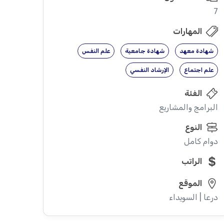
7
المهارات
شهادة معهد
شهادة جامعية
علم النفس
علم اجتماع
الإرشاد النفسي
الفئة
البرامج والمشاريع
النوع
دوام كامل
الراتب
الموقع
درعا | السويداء