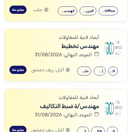
حلب
مفتوحة
Microsoft Office
التبريد والتكييف
الهندسة الميكانيكية
أبعاد فنية للمقاولات
مهندس تخطيط
الموعد النهائي: 31/08/2026
التل، ريف دمشق
مفتوحة
AutoCAD
إجازة هندسية…
مايكروسوفت أوفيس
أبعاد فنية للمقاولات
مهندس/ة ضبط التكاليف
الموعد النهائي: 31/08/2026
التل، ريف دمشق
مفتوحة
MS Project
primavera P6
Sap2000