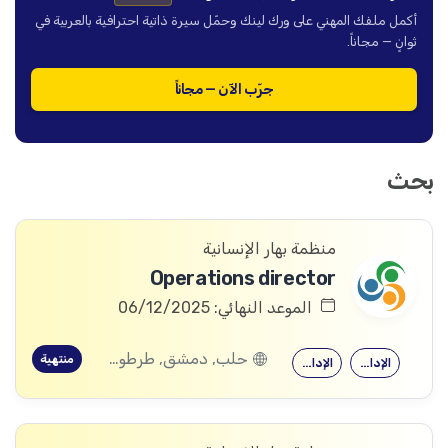
أكمل ملفك المهني على ورك لينك وحمّل سيرة ذاتية احترافية بالعربية في
ثوانٍ — مجاناً.
جرّب الآن — مجاناً
بحث
منظمة بهار الإنسانية
Operations director
الموعد النهائي: 06/12/2025
حلب, دمشق, طرطوس, ريف دمشق, ديرالزور, درعا, السويداء, القنيطرة, اللاذقية, الرقة, حمص, الحسكة, حماة, ادلب
منتهية
الإدارة العامة
الإدارة العامة