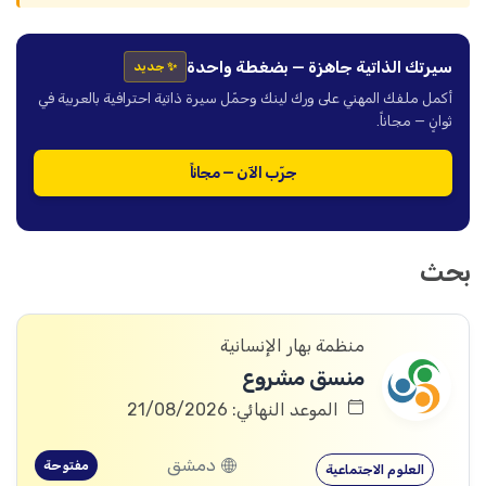
سيرتك الذاتية جاهزة — بضغطة واحدة
✨ جديد
أكمل ملفك المهني على ورك لينك وحمّل سيرة ذاتية احترافية بالعربية في
ثوانٍ — مجاناً.
جرّب الآن — مجاناً
بحث
منظمة بهار الإنسانية
منسق مشروع
الموعد النهائي: 21/08/2026
دمشق
مفتوحة
العلوم الاجتماعية