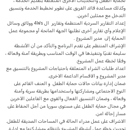
لحماية الطفل والتحديثات الأخرى المتعلقة بتقديم الخدمة ،
وكذلك مساعدة قائد الفريق على تطوير تخطيط الخدمة وتنسيق
التدخل مع ممثلين آخرين.
إعداد التقارير السردية المنتظمة وتقارير ال 4Ws ووثائق وسائل
الإعلام وأي تقارير أخرى تطلبها الجهة المانحة أو مجموعة عمل
الحماية إلى مدير المشروع .
الإشراف المنتظم على تقدم البرنامج والتأكد من أن الأنشطة
سليمة تقنيًا وتنفيذها في الوقت المناسب وبطريقة آمنة وفعالة ،
وفقًا لخطة عمل المشروع.
اعداد طلبات الشراء المتعلقة باحتياجات المشروع بالتنسيق مع
مدير المشروع و الاقسام الداعمة الاخرى.
ضمان إدارة بيانات حالات حماية الطفل و العنف القائم على
النوع الاجتماعي ومشاركتها واستخدامها بطريقة سرية وآمنة
وفعالة ، وضمان التنسيق الفعال والقوي مع الفاعلين الآخرين
في مجال حماية الطفل على مستوى سوريا من أجل الحفاظ على
مسار إحالة امن.
الاشراف على عمل مدراء الحالة في المساحات الصديقة للطفل.
تحديث خطة عمل أنشطة المشروع بانتظام ومشاركتها مع ادارة