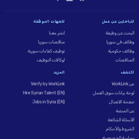
للباحثين عن عمل
للجهات الموظِّفة
البحث عن وظيفة
انشر معنا
وظائف في سوريا
مناقصات سوريا
وظائف حكومية
توظيف كفاءات سورية
المناقصات
لوكالات التوظيف
اكتشف
المزيد
عن WorkLink
Verify by WorkLink
لوحة بيانات سوق العمل
Hire Syrian Talent (EN)
صفحة الاتصال
Jobs in Syria (EN)
عن المنصة
الأسئلة الشائعة
الشروط والأحكام
سياسة الخصوصية