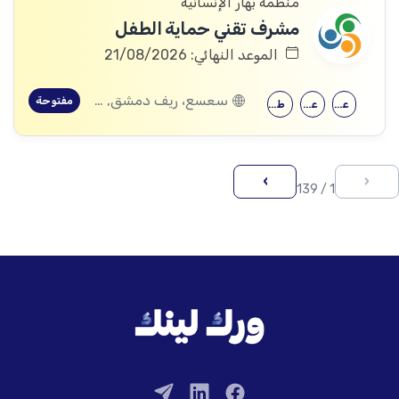
منظمة بهار الإنسانية
مشرف تقني حماية الطفل
الموعد النهائي: 21/08/2026
سعسع، ريف دمشق, قدسيا، ريف دمشق, قطنا، ريف دمشق, مضايا، ريف دمشق, الديماس، ريف دمشق, سرغايا، ريف دمشق, بيت جن، ريف دمشق, عين الفيجة، ريف دمشق
مفتوحة
علم النفس
علم اجتماع
طب الأطفال
›
‹
1 / 139