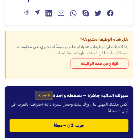
هل هذه الوظيفة مشبوهة؟
إذا لاحظت أن الوظيفة وهمية أو تطلب رسوماً أو تحتوي على معلومات
مضللة، ساعدنا في الحفاظ على المنصة آمنة.
الإبلاغ عن هذه الوظيفة
سيرتك الذاتية جاهزة — بضغطة واحدة
✨ جديد
أكمل ملفك المهني على ورك لينك وحمّل سيرة ذاتية احترافية بالعربية في
ثوانٍ — مجاناً.
جرّب الآن — مجاناً