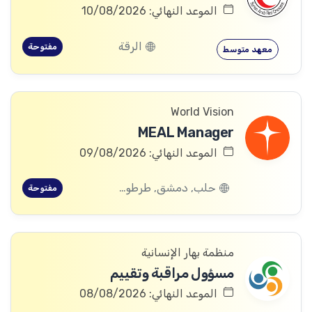
الموعد النهائي: 10/08/2026
الرقة
مفتوحة
معهد متوسط
World Vision
MEAL Manager
الموعد النهائي: 09/08/2026
حلب, دمشق, طرطوس, ريف دمشق, ديرالزور, درعا, السويداء, إدلب, القنيطرة, اللاذقية, الرقة, حمص, الحسكة, حماة
مفتوحة
منظمة بهار الإنسانية
مسؤول مراقبة وتقييم
الموعد النهائي: 08/08/2026