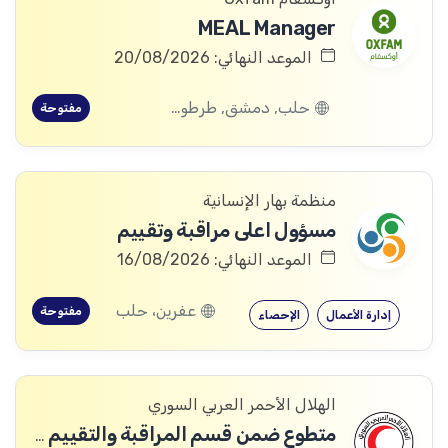
MEAL Manager
الموعد النهائي: 20/08/2026
حلب, دمشق, طرطوس, ريف دمشق, ديرالزور, درعا, السويداء, إدلب, القنيطرة, اللاذقية, الرقة, حمص, الحسكة, حماة
مفتوحة
منظمة بهار الإنسانية
مسؤول اعلى مراقبة وتقييم
الموعد النهائي: 16/08/2026
عفرين، حلب
مفتوحة
إدارة الأعمال
الإحصاء
الهلال الأحمر العربي السوري
متطوع ضمن قسم المراقبة والتقييم والتعلم (MEAL)