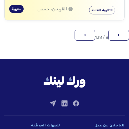
القريتين، حمص
منتهية
الثانوية العامة
›
‹
8 / 138
للباحثين عن عمل
للجهات الموظِّفة