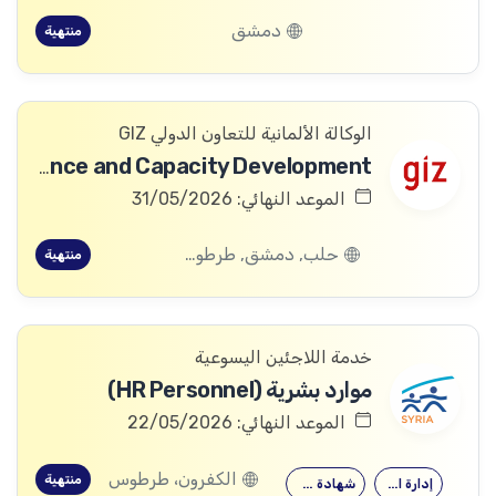
دمشق
منتهية
الوكالة الألمانية للتعاون الدولي GIZ
Advisor Good Governance and Capacity Development
الموعد النهائي: 31/05/2026
حلب, دمشق, طرطوس, ريف دمشق, ديرالزور, درعا, السويداء, إدلب, القنيطرة, اللاذقية, الرقة, حمص, الحسكة, حماة
منتهية
خدمة اللاجئين اليسوعية
موارد بشرية (HR Personnel)
الموعد النهائي: 22/05/2026
الكفرون، طرطوس
منتهية
إدارة الأعمال
شهادة جامعية