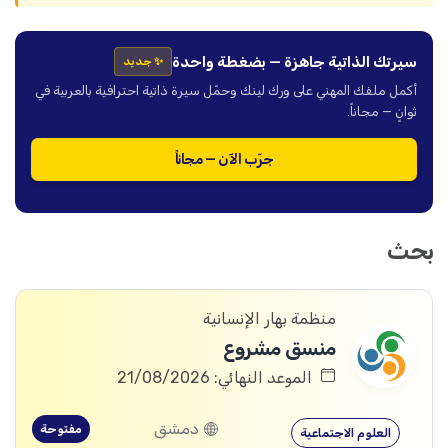
سيرتك الذاتية جاهزة — بضغطة واحدة
✨ جديد
أكمل ملفك المهني على ورك لينك وحمّل سيرة ذاتية احترافية بالعربية في
ثوانٍ — مجاناً.
جرّب الآن — مجاناً
بحث
منظمة بهار الإنسانية
منسق مشروع
الموعد النهائي: 21/08/2026
دمشق
مفتوحة
العلوم الاجتماعية