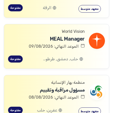
الرقة
مفتوحة
معهد متوسط
World Vision
MEAL Manager
الموعد النهائي: 09/08/2026
حلب, دمشق, طرطوس, ريف دمشق, ديرالزور, درعا, السويداء, إدلب, القنيطرة, اللاذقية, الرقة, حمص, الحسكة, حماة
مفتوحة
منظمة بهار الإنسانية
مسؤول مراقبة وتقييم
الموعد النهائي: 08/08/2026
عفرين، حلب
مفتوحة
معهد متوسط