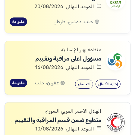
الموعد النهائي: 20/08/2026
حلب, دمشق, طرطوس, ريف دمشق, ديرالزور, درعا, السويداء, إدلب, القنيطرة, اللاذقية, الرقة, حمص, الحسكة, حماة
مفتوحة
منظمة بهار الإنسانية
مسؤول اعلى مراقبة وتقييم
الموعد النهائي: 16/08/2026
عفرين، حلب
مفتوحة
إدارة الأعمال
الإحصاء
الهلال الأحمر العربي السوري
متطوع ضمن قسم المراقبة والتقييم والتعلم (MEAL)
الموعد النهائي: 10/08/2026