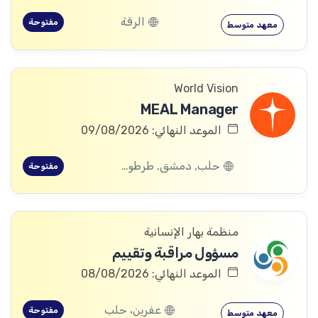
الرقة
مفتوحة
معهد متوسط
World Vision
MEAL Manager
الموعد النهائي: 09/08/2026
حلب, دمشق, طرطوس, ريف دمشق, ديرالزور, درعا, السويداء, إدلب, القنيطرة, اللاذقية, الرقة, حمص, الحسكة, حماة
مفتوحة
منظمة بهار الإنسانية
مسؤول مراقبة وتقييم
الموعد النهائي: 08/08/2026
عفرين، حلب
مفتوحة
معهد متوسط