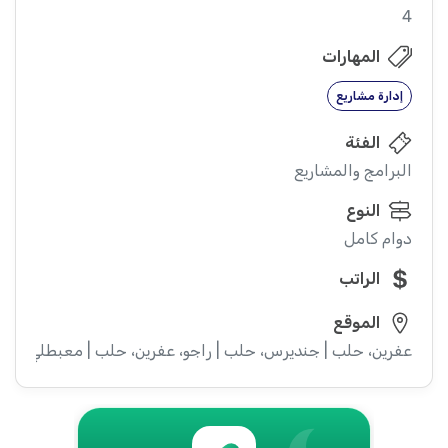
4
المهارات
إدارة مشاريع
الفئة
البرامج والمشاريع
النوع
دوام كامل
الراتب
الموقع
عفرين، حلب | جنديرس، حلب | راجو، عفرين، حلب | معبطلي، حل