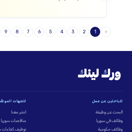
9
8
7
6
5
4
3
2
1
‹
للباحثين عن عمل
للجهات الموظِّ
البحث عن وظيفة
انشر معنا
وظائف في سوريا
مناقصات سوريا
وظائف حكومية
توظيف كفاءات س