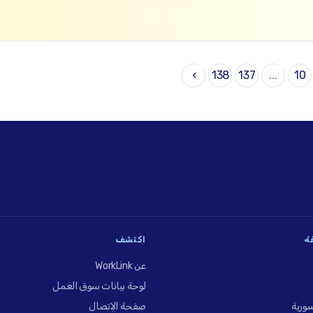
›
138
137
...
10
فة
اكتشف
عن WorkLink
لوحة بيانات سوق العمل
ورية
صفحة الاتصال