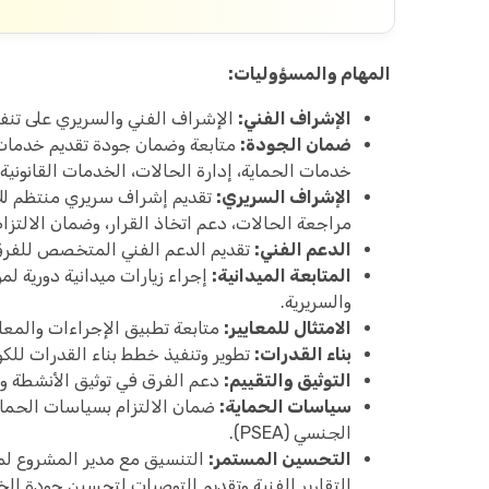
المهام والمسؤوليات:
الإشراف الفني:
الإشراف الفني والسريري على تنفي
ضمان الجودة:
خدمات الحماية، إدارة الحالات، الخدمات القانونية،
الإشراف السريري:
تقديم إشراف سريري منتظم للأخ
مراجعة الحالات، دعم اتخاذ القرار، وضمان الالتزام 
الدعم الفني:
تقديم الدعم الفني المتخصص للفرق ا
المتابعة الميدانية:
إجراء زيارات ميدانية دورية لم
والسريرية.
الامتثال للمعايير:
متابعة تطبيق الإجراءات والمعايي
بناء القدرات:
تطوير وتنفيذ خطط بناء القدرات للكو
التوثيق والتقييم:
دعم الفرق في توثيق الأنشطة والحا
سياسات الحماية:
ضمان الالتزام بسياسات الحماية
الجنسي (PSEA).
التحسين المستمر:
التنسيق مع مدير المشروع لمع
التقارير الفنية وتقديم التوصيات لتحسين جودة ال