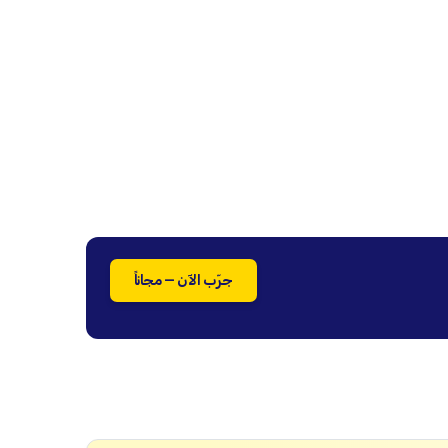
جرّب الآن — مجاناً