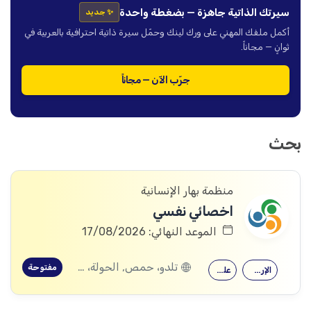
سيرتك الذاتية جاهزة — بضغطة واحدة
✨ جديد
أكمل ملفك المهني على ورك لينك وحمّل سيرة ذاتية احترافية بالعربية في
ثوانٍ — مجاناً.
جرّب الآن — مجاناً
بحث
منظمة بهار الإنسانية
اخصائي نفسي
الموعد النهائي: 17/08/2026
تلدو، حمص, الحولة، حمص
مفتوحة
الإرشاد النفسي
علم النفس