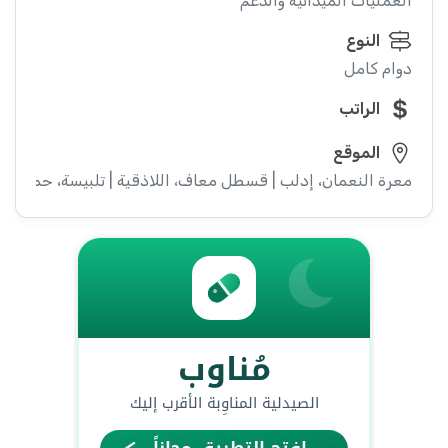
العمليات الميدانية والدعم
النوع
دوام كامل
الراتب
الموقع
معرة النعمان، إدلب | قسطل معاف، اللاذقية | تلبيسة، حمص