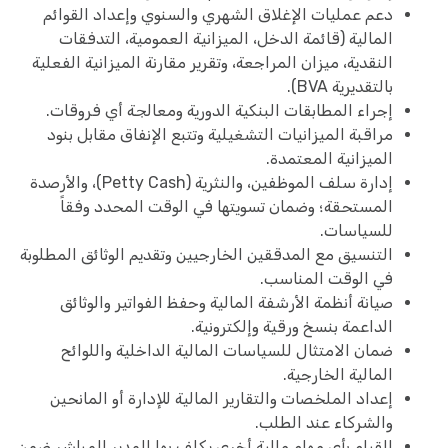
دعم عمليات الإغلاق الشهري والسنوي وإعداد القوائم
المالية (قائمة الدخل، الميزانية العمومية، التدفقات
النقدية، ميزان المراجعة، وتقرير مقارنة الميزانية الفعلية
بالتقديرية BVA).
إجراء المطابقات البنكية الدورية ومعالجة أي فروقات.
مراقبة الميزانيات التشغيلية وتتبع الإنفاق مقابل بنود
الميزانية المعتمدة.
إدارة سلف الموظفين، والنثرية (Petty Cash)، والأرصدة
المستحقة؛ وضمان تسويتها في الوقت المحدد وفقاً
للسياسات.
التنسيق مع المدققين الخارجيين وتقديم الوثائق المطلوبة
في الوقت المناسب.
صيانة أنظمة الأرشفة المالية وحفظ الفواتير والوثائق
الداعمة بنسخ ورقية وإلكترونية.
ضمان الامتثال للسياسات المالية الداخلية واللوائح
المالية الخارجية.
إعداد الملخصات والتقارير المالية للإدارة أو المانحين
والشركاء عند الطلب.
القيام بأي مهام مالية أخرى يكلف بها المدير المباشر ضمن