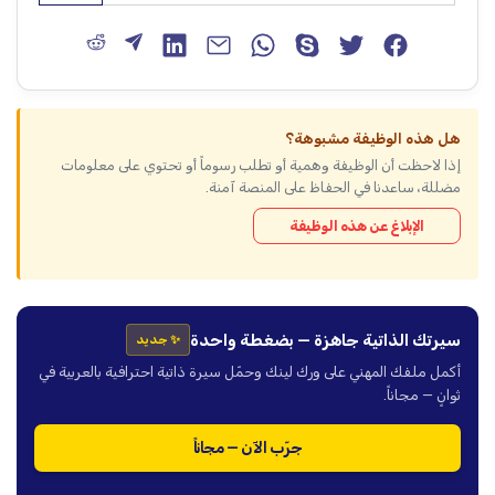
هل هذه الوظيفة مشبوهة؟
إذا لاحظت أن الوظيفة وهمية أو تطلب رسوماً أو تحتوي على معلومات
مضللة، ساعدنا في الحفاظ على المنصة آمنة.
الإبلاغ عن هذه الوظيفة
سيرتك الذاتية جاهزة — بضغطة واحدة
✨ جديد
أكمل ملفك المهني على ورك لينك وحمّل سيرة ذاتية احترافية بالعربية في
ثوانٍ — مجاناً.
جرّب الآن — مجاناً