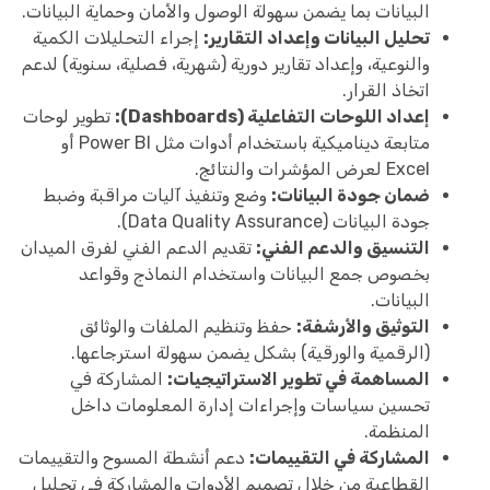
البيانات بما يضمن سهولة الوصول والأمان وحماية البيانات.
تحليل البيانات وإعداد التقارير:
إجراء التحليلات الكمية
والنوعية، وإعداد تقارير دورية (شهرية، فصلية، سنوية) لدعم
اتخاذ القرار.
إعداد اللوحات التفاعلية (Dashboards):
تطوير لوحات
متابعة ديناميكية باستخدام أدوات مثل Power BI أو
Excel لعرض المؤشرات والنتائج.
ضمان جودة البيانات:
وضع وتنفيذ آليات مراقبة وضبط
جودة البيانات (Data Quality Assurance).
التنسيق والدعم الفني:
تقديم الدعم الفني لفرق الميدان
بخصوص جمع البيانات واستخدام النماذج وقواعد
البيانات.
التوثيق والأرشفة:
حفظ وتنظيم الملفات والوثائق
(الرقمية والورقية) بشكل يضمن سهولة استرجاعها.
المساهمة في تطوير الاستراتيجيات:
المشاركة في
تحسين سياسات وإجراءات إدارة المعلومات داخل
المنظمة.
المشاركة في التقييمات:
دعم أنشطة المسوح والتقييمات
القطاعية من خلال تصميم الأدوات والمشاركة في تحليل