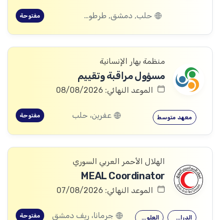
حلب, دمشق, طرطوس, ريف دمشق, ديرالزور, درعا, السويداء, إدلب, القنيطرة, اللاذقية, الرقة, حمص, الحسكة, حماة
مفتوحة
منظمة بهار الإنسانية
مسؤول مراقبة وتقييم
الموعد النهائي: 08/08/2026
عفرين، حلب
مفتوحة
معهد متوسط
الهلال الأحمر العربي السوري
MEAL Coordinator
الموعد النهائي: 07/08/2026
جرمانا، ريف دمشق
مفتوحة
الدراسات التنموية
العلوم الاجتماعية