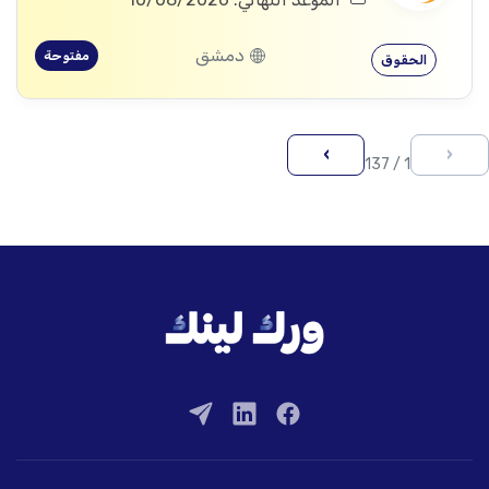
دمشق
مفتوحة
الحقوق
›
‹
1 / 137