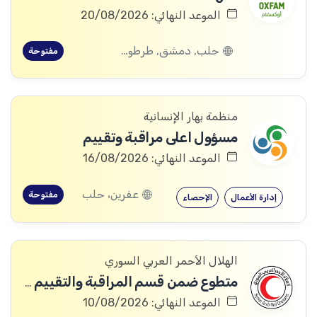
الموعد النهائي: 20/08/2026
حلب, دمشق, طرطوس, ريف دمشق, ديرالزور, درعا, السويداء, إدلب, القنيطرة, اللاذقية, الرقة, حمص, الحسكة, حماة
مفتوحة
منظمة بهار الإنسانية
مسؤول اعلى مراقبة وتقييم
الموعد النهائي: 16/08/2026
عفرين، حلب
مفتوحة
إدارة الأعمال
الإحصاء
الهلال الأحمر العربي السوري
متطوع ضمن قسم المراقبة والتقييم والتعلم (MEAL)
الموعد النهائي: 10/08/2026