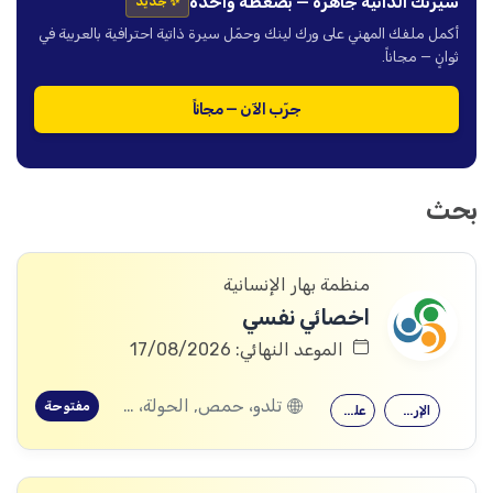
سيرتك الذاتية جاهزة — بضغطة واحدة
✨ جديد
أكمل ملفك المهني على ورك لينك وحمّل سيرة ذاتية احترافية بالعربية في
ثوانٍ — مجاناً.
جرّب الآن — مجاناً
بحث
منظمة بهار الإنسانية
اخصائي نفسي
الموعد النهائي: 17/08/2026
تلدو، حمص, الحولة، حمص
مفتوحة
الإرشاد النفسي
علم النفس