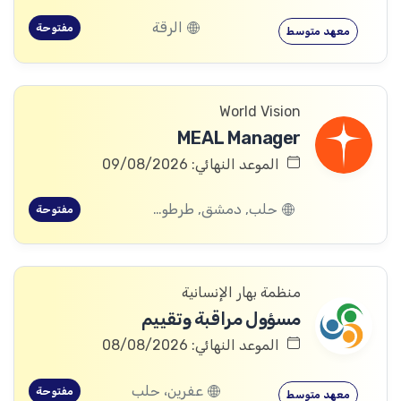
الرقة
مفتوحة
معهد متوسط
World Vision
MEAL Manager
الموعد النهائي: 09/08/2026
حلب, دمشق, طرطوس, ريف دمشق, ديرالزور, درعا, السويداء, إدلب, القنيطرة, اللاذقية, الرقة, حمص, الحسكة, حماة
مفتوحة
منظمة بهار الإنسانية
مسؤول مراقبة وتقييم
الموعد النهائي: 08/08/2026
عفرين، حلب
مفتوحة
معهد متوسط