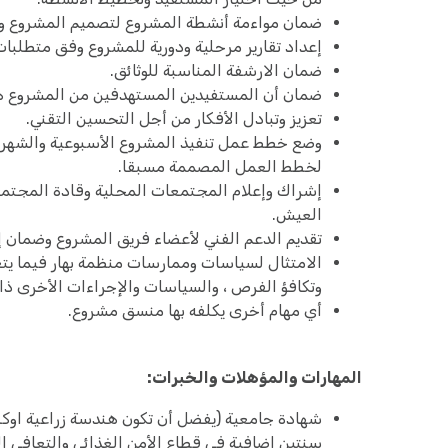
ضمان مواءمة أنشطة المشروع لتصميم المشروع و م
إعداد تقارير مرحلية ودورية للمشروع وفق متطلبات 
ضمان الارشفة المناسبة للوثائق.
ضمان أن المستفيدين المستهدفين من المشروع هم
تعزيز وتبادل الأفكار من أجل التحسين التقني.
وضع خطط عمل تنفيذ المشروع الأسبوعية والشهرية 
لخطط العمل المصممة مسبقا.
إشراك وإعلام المجتمعات المحلية وقادة المجتمع
العيش.
تقديم الدعم الفني لأعضاء فريق المشروع وضمان إت
الامتثال لسياسات وممارسات منظمة بهار فيما يتعل
وتكافؤ الفرص ، والسياسات والإجراءات الأخرى ذا
أي مهام أخرى يكلفه بها منسق مشروع.
المهارات والمؤهلات والخبرات:
شهادة جامعية (يفضل أن تكون هندسة زراعية اوكلي
سنتين اضافية في قطاع الأمن الغذائي والتعافي ا