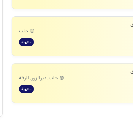
ك
حلب
منتهية
ك
حلب, ديرالزور, الرقة
منتهية