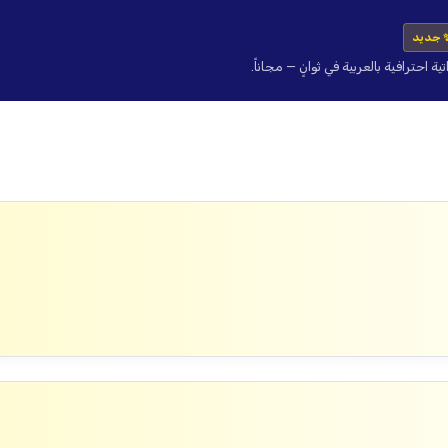
 جديد
حترافية بالعربية في ثوانٍ — مجاناً.