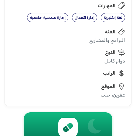
المهارات
لغة إنكليزية
إدارة الأعمال
إجازة هندسية جامعية
الفئة
البرامج والمشاريع
النوع
دوام كامل
الراتب
الموقع
عفرين، حلب