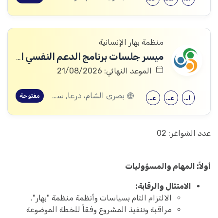
منظمة بهار الإنسانية
ميسر جلسات برنامج الدعم النفسي الاجتماعي
الموعد النهائي: 21/08/2026
بصرى الشام، درعا, سعسع، ريف دمشق, المسيفرة، درعا, قدسيا، ريف دمشق, قطنا، ريف دمشق, مضايا، ريف دمشق, المزرعة، السويداء, الجيزة، درعا, الديماس، ريف دمشق, سرغايا، ريف دمشق, بيت جن، ريف دمشق, عين الفيجة، ريف دمشق, خربة غزالة، درعا, عش الشجرة، درعا, داعل، درعا, المزيريب، درعا, كوم الباشا، القنيطرة, جباتا الخشب، القنيطرة, ممتنة، القنيطرة, نبع الصخر، القنيطرة, خان أرنبة، القنيطرة, مشناف، السويداء
مفتوحة
الحقوق
علم النفس
علم اجتماع
عدد الشواغر: 02
أولاً: المهام والمسؤوليات
الامتثال والرقابة:
الالتزام التام بسياسات وأنظمة منظمة "بهار".
مراقبة وتنفيذ المشروع وفقاً للخطة الموضوعة