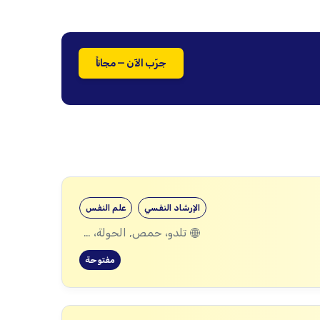
جرّب الآن — مجاناً
الإرشاد النفسي
علم النفس
تلدو، حمص, الحولة، حمص
مفتوحة