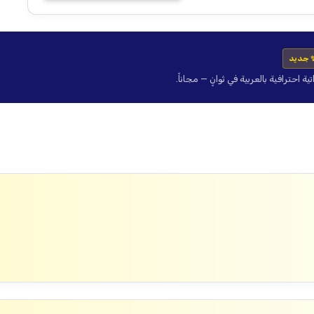
 جديد
حترافية بالعربية في ثوانٍ — مجاناً.