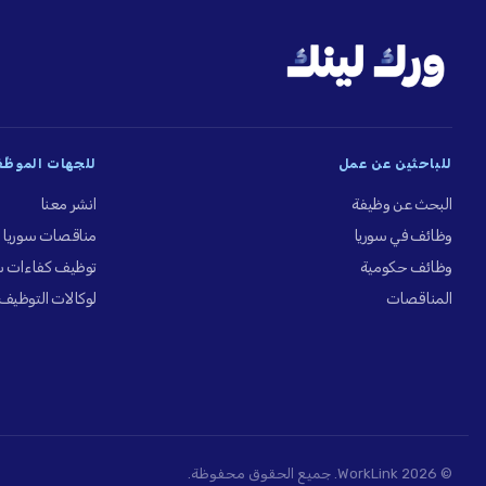
للباحثين عن عمل
للجهات الموظِّ
البحث عن وظيفة
انشر معنا
وظائف في سوريا
مناقصات سوريا
وظائف حكومية
توظيف كفاءات س
المناقصات
لوكالات التوظيف
© 2026 WorkLink. جميع الحقوق محفوظة.