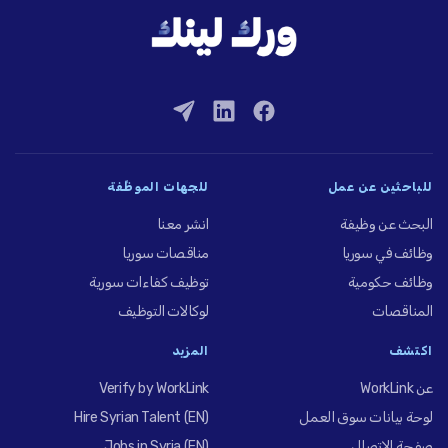
للباحثين عن عمل
للجهات الموظِّفة
البحث عن وظيفة
انشر معنا
وظائف في سوريا
مناقصات سوريا
وظائف حكومية
توظيف كفاءات سورية
المناقصات
لوكالات التوظيف
اكتشف
المزيد
عن WorkLink
Verify by WorkLink
لوحة بيانات سوق العمل
Hire Syrian Talent (EN)
صفحة الاتصال
Jobs in Syria (EN)