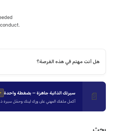
needed
 conduct.
هل أنت مهتم في هذه الفرصة؟
سيرتك الذاتية جاهزة — بضغطة واحدة
📄
✨
أكمل ملفك المهني على ورك لينك وحمّل سيرة ذاتية ا
بحث