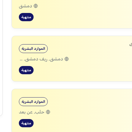
دمشق
منتهية
ك
الموارد البشرية
دمشق, ريف دمشق, ديرالزور, درعا, إدلب, القنيطرة, حمص, الحسكة, حماة
منتهية
الموارد البشرية
حلب, عن بعد
منتهية