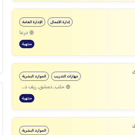
إدارة الأعمال
الإدارة العامة
درعا
منتهية
ك
مهارات التدريب
الموارد البشرية
حلب, دمشق, ريف دمشق, ديرالزور, درعا, إدلب, القنيطرة, حمص, الحسكة, حماة
منتهية
ك
الموارد البشرية