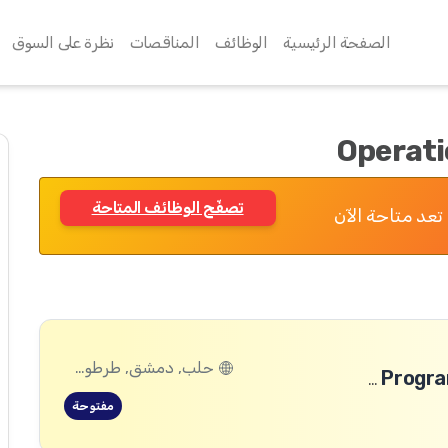
الصفحة الرئيسية
الوظائف
المناقصات
نظرة على السوق
Operati
تصفّح الوظائف المتاحة
تعد متاحة الآن
حلب, دمشق, طرطوس, ريف دمشق, ديرالزور, درعا, السويداء, إدلب, القنيطرة, اللاذقية, الرقة, حمص, الحسكة, حماة
Safeguarding and Safe, Inclusive and Transformative Programming (SITP) Manager-Damascus
مفتوحة