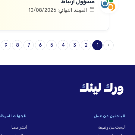
مسؤول ارتباط
الموعد النهائي: 10/08/2026
9
8
7
6
5
4
3
2
1
‹
للباحثين عن عمل
للجهات الموظِّ
البحث عن وظيفة
انشر معنا