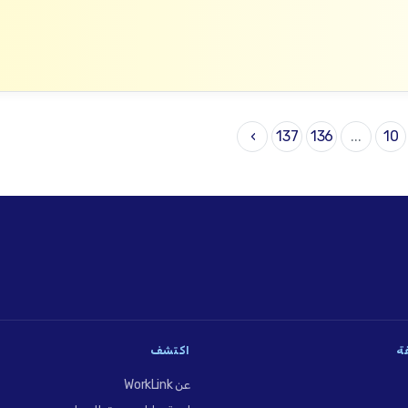
›
137
136
...
10
فة
اكتشف
عن WorkLink