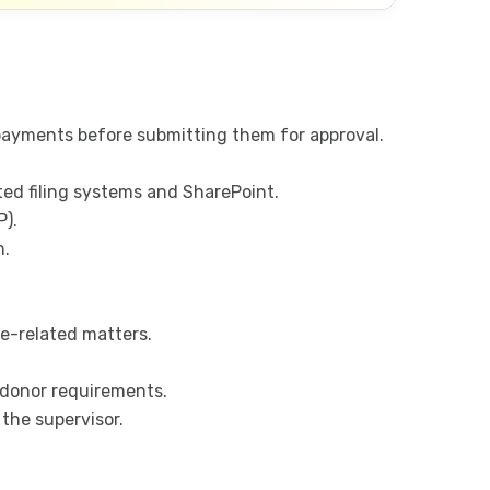
 payments before submitting them for approval.
ted filing systems and SharePoint.
P).
n.
e-related matters.
d donor requirements.
the supervisor.