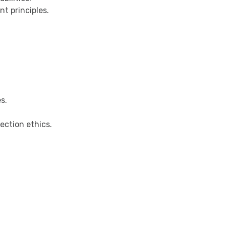
t principles.
s.
ection ethics.