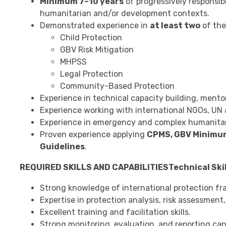
Minimum 7–10 years
of progressively responsib
humanitarian and/or development contexts.
Demonstrated experience in
at least two
of the
Child Protection
GBV Risk Mitigation
MHPSS
Legal Protection
Community-Based Protection
Experience in technical capacity building, mento
Experience working with international NGOs, UN 
Experience in emergency and complex humanitar
Proven experience applying
CPMS, GBV Minimum
Guidelines
.
REQUIRED SKILLS AND CAPABILITIES
Technical Skil
Strong knowledge of international protection f
Expertise in protection analysis, risk assessment
Excellent training and facilitation skills.
Strong monitoring, evaluation, and reporting capa