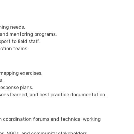
rning needs.
, and mentoring programs.
rt to field staff.
ction teams.
 mapping exercises.
s.
esponse plans.
ssons learned, and best practice documentation.
on coordination forums and technical working
es, NGOs, and community stakeholders.