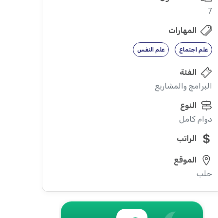
7
المهارات
علم اجتماع
علم النفس
الفئة
البرامج والمشاريع
النوع
دوام كامل
الراتب
الموقع
حلب