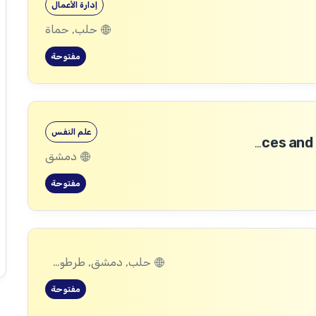
إدارة الأعمال
حلب, حماة
مفتوحة
علم النفس
Community Services and Protection Technical Coordinator
دمشق
مفتوحة
حلب, دمشق, طرطوس, ريف دمشق, ديرالزور, درعا, السويداء, إدلب, القنيطرة, اللاذقية, الرقة, حمص, الحسكة, حماة
مفتوحة