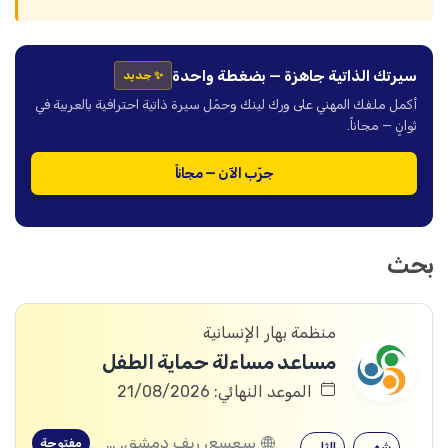
سيرتك الذاتية جاهزة — بضغطة واحدة
✨ جديد
أكمل ملفك المهني على ورك لينك وحمّل سيرة ذاتية احترافية بالعربية في
ثوانٍ — مجاناً.
جرّب الآن — مجاناً
بحث
منظمة بهار الإنسانية
مساعد مساءلة حماية الطفل
الموعد النهائي: 21/08/2026
سعسع، ريف دمشق, قدسيا، ريف دمشق, قطنا، ريف دمشق, مضايا، ريف دمشق, الديماس، ريف دمشق, سرغايا، ريف دمشق, بيت جن، ريف دمشق, عين الفيجة، ريف دمشق
مفتوحة
شهادة جامعية
الثانوية العامة