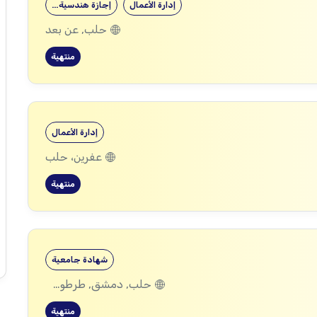
إدارة الأعمال
إجازة هندسية…
حلب, عن بعد
منتهية
إدارة الأعمال
عفرين، حلب
منتهية
شهادة جامعية
حلب, دمشق, طرطوس, ريف دمشق, ديرالزور, درعا, السويداء, إدلب, القنيطرة, اللاذقية, الرقة, حمص, الحسكة, حماة
منتهية