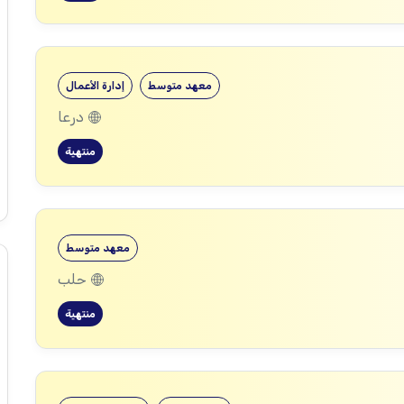
معهد متوسط
إدارة الأعمال
درعا
منتهية
معهد متوسط
حلب
منتهية