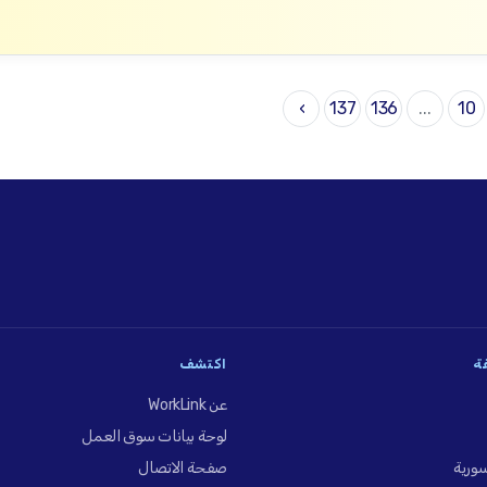
›
137
136
...
10
فة
اكتشف
عن WorkLink
لوحة بيانات سوق العمل
ورية
صفحة الاتصال