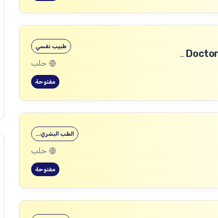
طبيب نفسي
طبيب رأب الفجوة في الصحة النفسية (mhGAP Doctor)
حلب
مفتوحة
الطب البشري…
حلب
مفتوحة