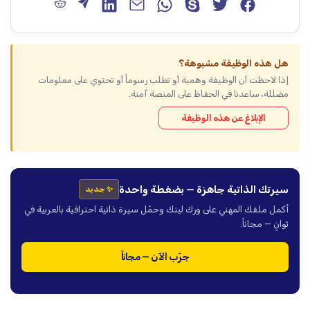
هل هذه الوظيفة مشبوهة؟
إذا لاحظت أن الوظيفة وهمية أو تطلب رسوماً أو تحتوي على معلومات
مضللة، ساعدنا في الحفاظ على المنصة آمنة.
الإبلاغ عن هذه الوظيفة
سيرتك الذاتية جاهزة — بضغطة واحدة
✨ جديد
أكمل ملفك المهني على ورك لينك وحمّل سيرة ذاتية احترافية بالعربية في
ثوانٍ — مجاناً.
جرّب الآن — مجاناً