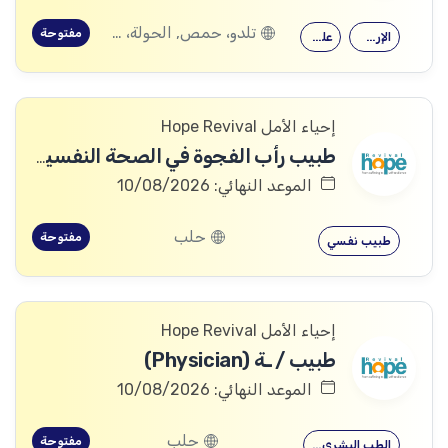
تلدو، حمص, الحولة، حمص
مفتوحة
الإرشاد النفسي
علم النفس
إحياء الأمل Hope Revival
طبيب رأب الفجوة في الصحة النفسية (mhGAP Doctor)
الموعد النهائي: 10/08/2026
حلب
مفتوحة
طبيب نفسي
إحياء الأمل Hope Revival
طبيب / ـة (Physician)
الموعد النهائي: 10/08/2026
حلب
مفتوحة
الطب البشري…