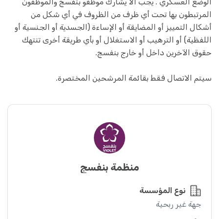
الوضع العسكري . يجب ألا يشارك موظفو بنفسج والموظفون
المرتبطون بها تحت أي ظرف من الظروف في أي شكل من
أشكال التمييز أو المضايقة أو الإساءة (الجسدية أو الجنسية أو
اللفظية) أو الترهيب أو الاستغلال أو بأي طريقة أخرى تنتهك
حقوق الآخرين داخل أو خارج بنفسج.
سيتم الاتصال فقط بقائمة المرشحين المختصرة.
منظمة بنفسج
نوع المؤسسة
جهة غير ربحية