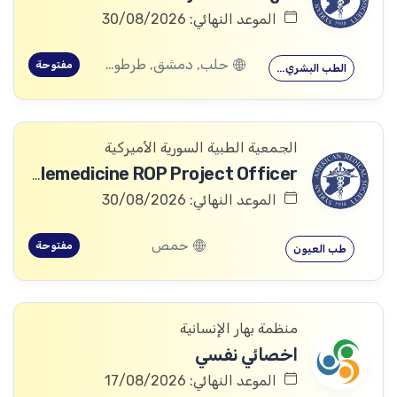
الموعد النهائي: 30/08/2026
حلب, دمشق, طرطوس, ريف دمشق, ديرالزور, درعا, السويداء, إدلب, القنيطرة, اللاذقية, الرقة, حمص, الحسكة, حماة
مفتوحة
الطب البشري…
الجمعية الطبية السورية الأميركية
Telemedicine ROP Project Officer
الموعد النهائي: 30/08/2026
حمص
مفتوحة
طب العيون
منظمة بهار الإنسانية
اخصائي نفسي
الموعد النهائي: 17/08/2026