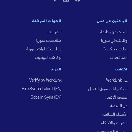
للباحثين عن عمل
للجهات الموظِّفة
البحث عن وظيفة
انشر معنا
وظائف في سوريا
مناقصات سوريا
وظائف حكومية
توظيف كفاءات سورية
المناقصات
لوكالات التوظيف
اكتشف
المزيد
عن WorkLink
Verify by WorkLink
لوحة بيانات سوق العمل
Hire Syrian Talent (EN)
صفحة الاتصال
Jobs in Syria (EN)
عن المنصة
الأسئلة الشائعة
الشروط والأحكام
سياسة الخصوصية