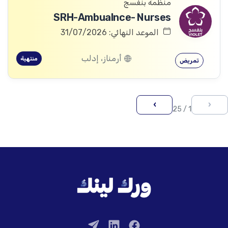
منظمة بنفسج
SRH-Ambualnce- Nurses
الموعد النهائي: 31/07/2026
أرمناز، إدلب
منتهية
تمريض
›
‹
1 / 25