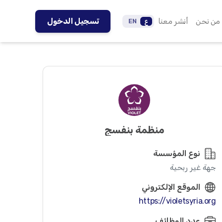
من نحن
أنشر معنا
تسجيل الدخول
ع
EN
منظمة بنفسج
نوع المؤسسة
جهة غير ربحية
الموقع الإلكتروني
https://violetsyria.org
عدد الوظائف