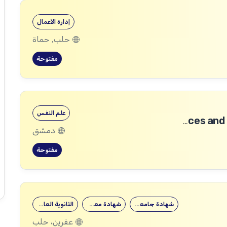
إدارة الأعمال
حلب, حماة
مفتوحة
علم النفس
Community Services and Protection Technical Coordinator
دمشق
مفتوحة
شهادة جامعية
شهادة معهد
الثانوية العامة
عفرين، حلب