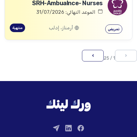
SRH-Ambualnce- Nurses
الموعد النهائي: 31/07/2026
أرمناز، إدلب
منتهية
تمريض
›
‹
1 / 25